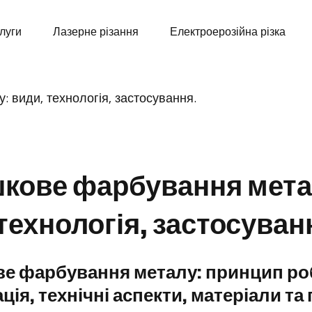
луги
Лазерне різання
Електроерозійна різка
кове фарбування мета
технологія, застосуван
е фарбування металу: принцип ро
ція, технічні аспекти, матеріали та 