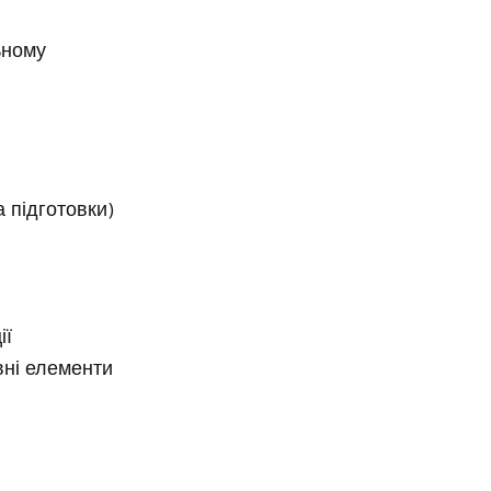
ьному
 підготовки)
ії
ивні елементи