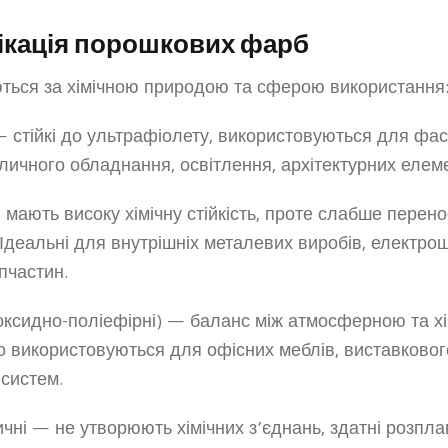
фікація порошкових фарб
ться за хімічною природою та сферою використання
— стійкі до ультрафіолету, використовуються для фа
уличного обладнання, освітлення, архітектурних елеме
мають високу хімічну стійкість, проте слабше перено
Ідеальні для внутрішніх металевих виробів, електро
апчастин.
поксидно-поліефірні) — баланс між атмосферною та х
то використовуються для офісних меблів, виставково
систем.
чні — не утворюють хімічних з’єднань, здатні розпл