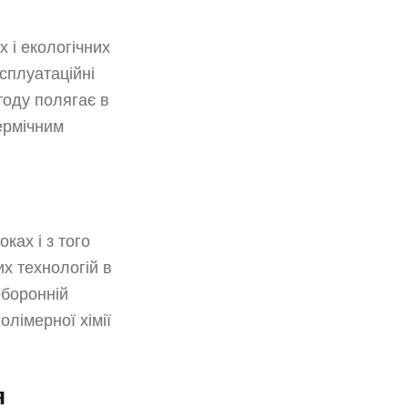
 і екологічних
ксплуатаційні
етоду полягає в
ермічним
ках і з того
их технологій в
оборонній
лімерної хімії
я