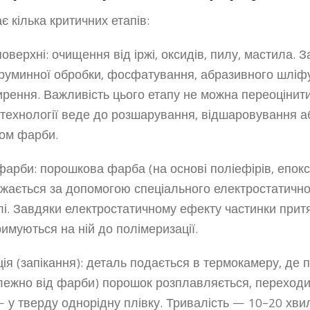
 кілька критичних етапів:
поверхні: очищення від іржі, оксидів, пилу, мастила.
труминної обробки, фосфатування, абразивного шліф
ирення. Важливість цього етапу не можна переоцінити
технології веде до розшарування, відшаровування а
ром фарби.
арби: порошкова фарба (на основі поліефірів, епокс
джається за допомогою спеціального електростатично
лі. Завдяки електростатичному ефекту частинки прит
римуються на ній до полімеризації.
ія (запікання): деталь подається в термокамеру, де 
лежно від фарби) порошок розплавляється, переходит
— у тверду однорідну плівку. Тривалість — 10–20 хви