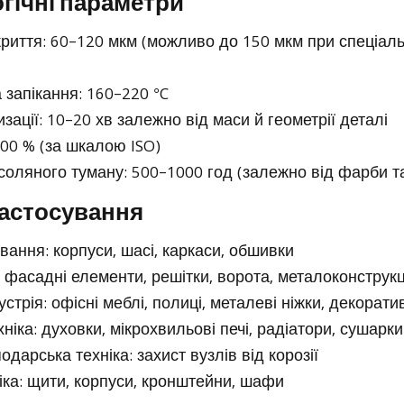
огічні параметри
риття: 60–120 мкм (можливо до 150 мкм при спеціал
запікання: 160–220 °C
зації: 10–20 хв залежно від маси й геометрії деталі
100 % (за шкалою ISO)
 соляного туману: 500–1000 год (залежно від фарби та
 застосування
ання: корпуси, шасі, каркаси, обшивки
 фасадні елементи, решітки, ворота, металоконструкц
стрія: офісні меблі, полиці, металеві ніжки, декорат
ніка: духовки, мікрохвильові печі, радіатори, сушарки
одарська техніка: захист вузлів від корозії
іка: щити, корпуси, кронштейни, шафи