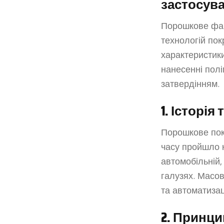
застосув
Порошкове фар
технологій пок
характеристики
нанесенні пол
затвердінням.
1. Історія
Порошкове покр
часу пройшло к
автомобільній,
галузях. Масо
та автоматизац
2. Принц