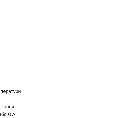
мператури
ікання
або UV-