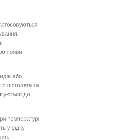
 Застосовуються
ування,
:
бо появи
идів або
го пістолета та
ягуються до
при температурі
ь у рідку
лин.