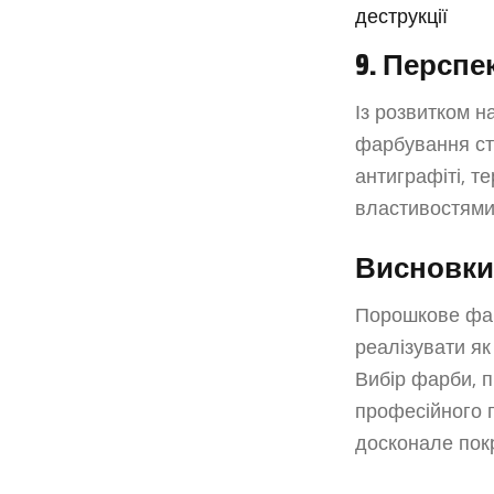
деструкції
9. Перспе
Із розвитком н
фарбування ст
антиграфіті, т
властивостями
Висновки
Порошкове фар
реалізувати як 
Вибір фарби, п
професійного п
досконале покр