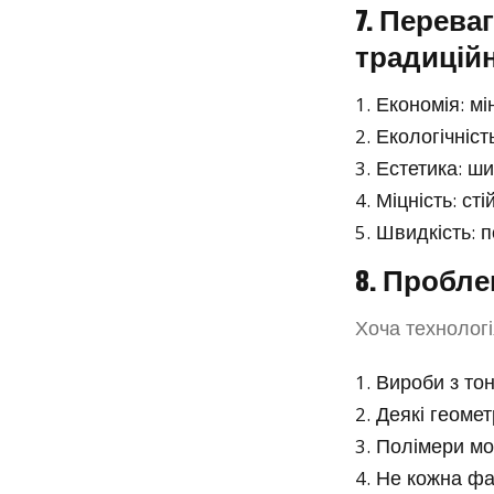
7. Перев
традицій
Економія: мі
Екологічніст
Естетика: ши
Міцність: ст
Швидкість: п
8. Пробле
Хоча технологі
Вироби з то
Деякі геомет
Полімери мо
Не кожна фа