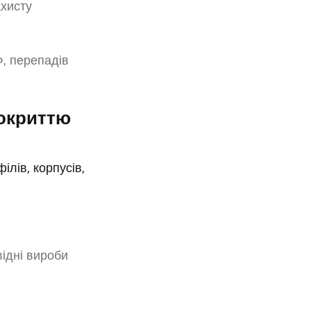
ахисту
Ф, перепадів
покриттю
лів, корпусів,
ідні вироби