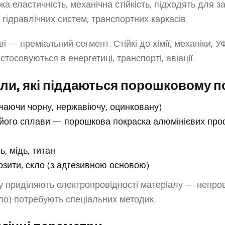
ка еластичність, механічна стійкість, підходять для з
 гідравлічних систем, транспортних каркасів.
і — преміальний сегмент. Стійкі до хімії, механіки, У
стосовуються в енергетиці, транспорті, авіації.
али, які піддаються порошковому 
чаючи чорну, нержавіючу, оцинковану)
його сплави — порошкова покраска алюмінієвих профі
ь, мідь, титан
озити, скло (з адгезивною основою)
у приділяють електропровідності матеріалу — непров
ло) потребують спеціальних методик.