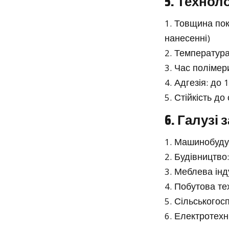
5. Технол
Товщина пок
нанесенні)
Температура 
Час полімери
Адгезія: до 
Стійкість до
6. Галузі
Машинобудув
Будівництво:
Меблева інду
Побутова тех
Сільськогосп
Електротехн