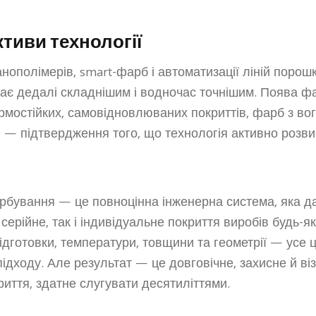
ктиви технології
анополімерів, smart-фарб і автоматизації ліній порош
ає дедалі складнішим і водночас точнішим. Поява фа
ермостійких, самовідновлюваних покриттів, фарб з в
 — підтвердження того, що технологія активно розви
бування — це повноцінна інженерна система, яка да
серійне, так і індивідуальне покриття виробів будь-як
ідготовки, температури, товщини та геометрії — усе 
ідходу. Але результат — це довговічне, захисне й ві
иття, здатне слугувати десятиліттями.