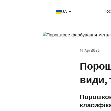
UA
Пос
14 Apr 2025
Порош
види, 
Порошков
класифіка