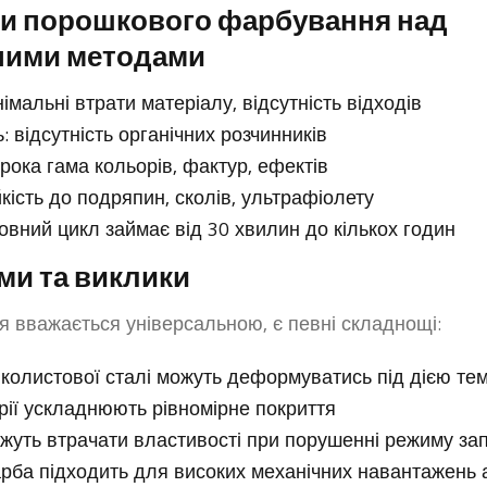
аги порошкового фарбування над
ними методами
німальні втрати матеріалу, відсутність відходів
ь: відсутність органічних розчинників
рока гама кольорів, фактур, ефектів
ійкість до подряпин, сколів, ультрафіолету
овний цикл займає від 30 хвилин до кількох годин
ми та виклики
я вважається універсальною, є певні складнощі:
нколистової сталі можуть деформуватись під дією те
рії ускладнюють рівномірне покриття
жуть втрачати властивості при порушенні режиму зап
рба підходить для високих механічних навантажень 