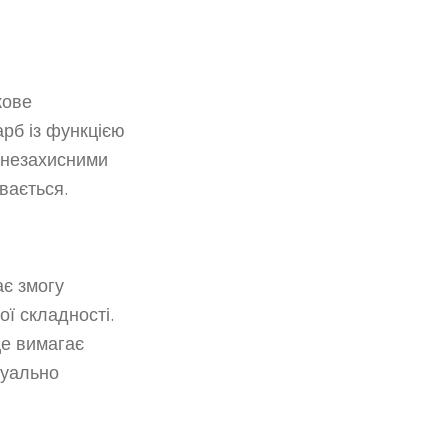
кове
рб із функцією
огнезахисними
вається.
є змогу
ої складності.
це вимагає
зуально