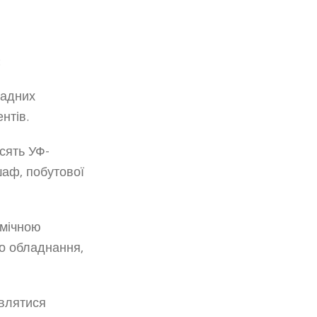
:
садних
нтів.
сять УФ-
шаф, побутової
імічною
го обладнання,
авлятися