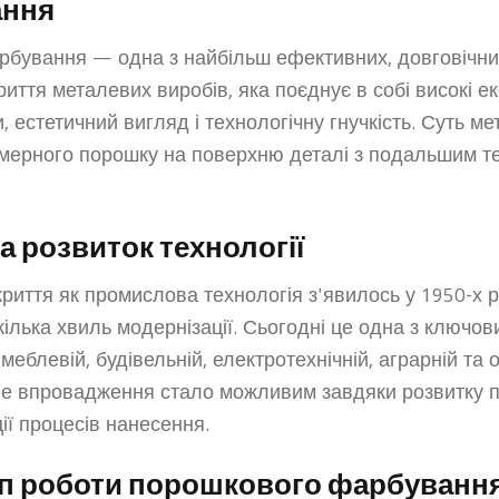
ання
бування — одна з найбільш ефективних, довговічних
риття металевих виробів, яка поєднує в собі високі е
, естетичний вигляд і технологічну гнучкість. Суть м
імерного порошку на поверхню деталі з подальшим т
 та розвиток технології
иття як промислова технологія з'явилось у 1950-х ро
ілька хвиль модернізації. Сьогодні це одна з ключов
 меблевій, будівельній, електротехнічній, аграрній та 
ве впровадження стало можливим завдяки розвитку по
ії процесів нанесення.
ип роботи порошкового фарбуванн