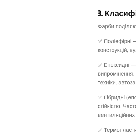
3. Класи
Фарби поділяю
✅ Поліефірні 
конструкцій, в
✅ Епоксидні — 
випромінення. 
техніки, автоз
✅ Гібридні (е
стійкістю. Час
вентиляційних 
✅ Термопласти