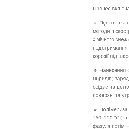
Процес включає
🔹 Підготовка 
методи піскос
хімічного знеж
недотримання 
корозії під ша
🔹 Нанесення ф
гібридів) заря
осідає на дета
поверхні та ут
🔹 Полімеризац
160–220 °C (за
фазу, а потім 