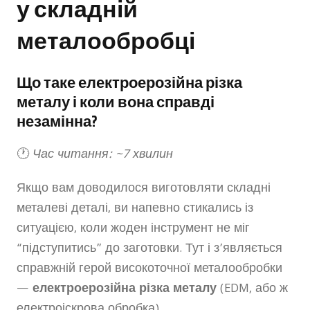
у складній
металообробці
Що таке електроерозійна різка
металу і коли вона справді
незамінна?
🕐
Час читання: ~7 хвилин
Якщо вам доводилося виготовляти складні
металеві деталі, ви напевно стикались із
ситуацією, коли жоден інструмент не міг
“підступитись” до заготовки. Тут і з’являється
справжній герой високоточної металообробки
—
електроерозійна різка металу
(EDM, або ж
електроіскрова обробка).